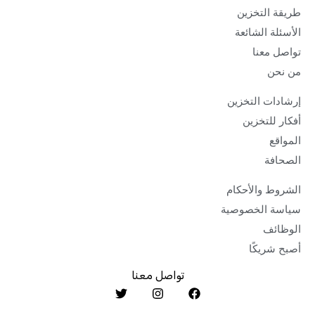
التخزين
ة الشائعة
معنا
ن
ت التخزين
للتخزين
ع
فة
 والأحكام
 الخصوصية
ئف
ريكًا
تواصل معنا