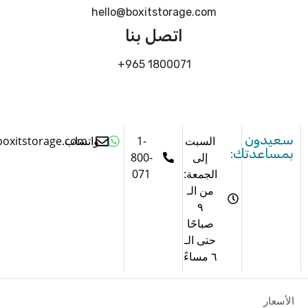
hello@boxitstorage.com
اتصل بنا
1800071 965+
ون
السبت
1-
واتساب
sales@boxitstorage.com
عدتك:
إلى
800-
الجمعة:
071
من الـ
٩
صباحًا
حتى الـ
٦ مساءً
ر